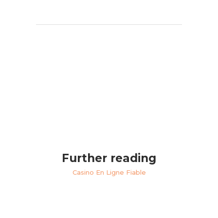
Further reading
Casino En Ligne Fiable
Meilleur Site De Poker En Ligne
Casino En Ligne Cashlib
Casino En Ligne France Légal