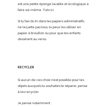
est une petite éponge lavable et écologique à
faire soi-même. Tuto ici
Si tu fais du tri dans tes papiers administratifs,
ne les jette pas tous, tu peux les utiliser en
papier à brouillon ou pour que tes enfants
dessinent au verso.
RECYCLER
Si aucun de ces choix n’est possible pour les
objets auxquels tu souhaites te séparer, pense
à les recycler.
Je pense notamment :