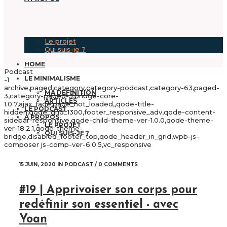
Le projet
Qui suis-je ?
HOME
Podcast
LE MINIMALISME
-1
archive,paged,category,category-podcast,category-63,paged-
MA DÉFINITION
3,category-paged-3,bridge-core-
ARTICLES
1.0.7,ajax_fade,page_not_loaded,,qode-title-
LE PODCAST
hidden,qode_grid_1300,footer_responsive_adv,qode-content-
A PROPOS
sidebar-responsive,qode-child-theme-ver-1.0.0,qode-theme-
LE PROJET
ver-18.2.1,qode-theme-
QUI SUIS-JE ?
bridge,disabled_footer_top,qode_header_in_grid,wpb-js-
composer js-comp-ver-6.0.5,vc_responsive
15 JUIN, 2020
IN
PODCAST
/
0 COMMENTS
#19 | Apprivoiser son corps pour
redéfinir son essentiel - avec
Yoan