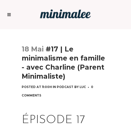
18 Mai
#17 | Le
minimalisme en famille
- avec Charline (Parent
Minimaliste)
POSTED AT 11:00H
IN
PODCAST
BY
LUC
0
COMMENTS
ÉPISODE 17