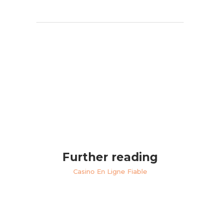
Further reading
Casino En Ligne Fiable
Meilleur Site De Poker En Ligne
Casino En Ligne Cashlib
Casino En Ligne France Légal