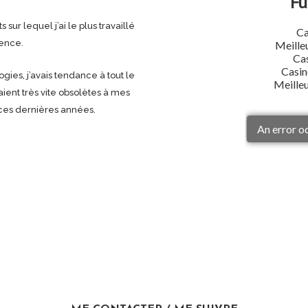
 sur lequel j’ai le plus travaillé
cence.
ogies, j’avais tendance à tout le
ient très vite obsolètes à mes
ces dernières années.