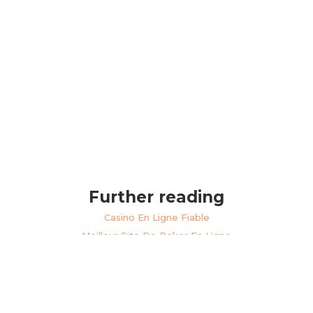
Further reading
Casino En Ligne Fiable
Meilleur Site De Poker En Ligne
Casino En Ligne Cashlib
Casino En Ligne France Légal
Meilleur Casino En Ligne France