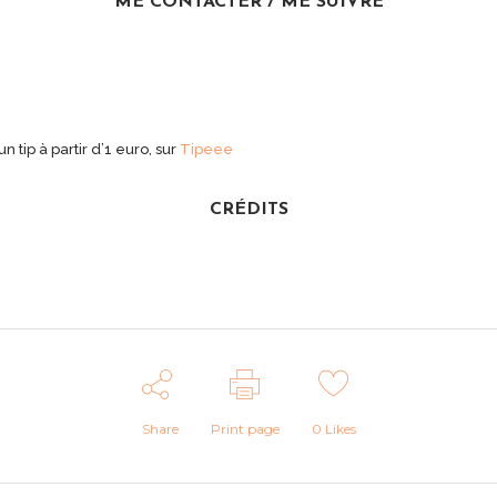
ME CONTACTER / ME SUIVRE
ip à partir d’1 euro, sur
Tipeee
CRÉDITS
Share
Print page
0
Likes