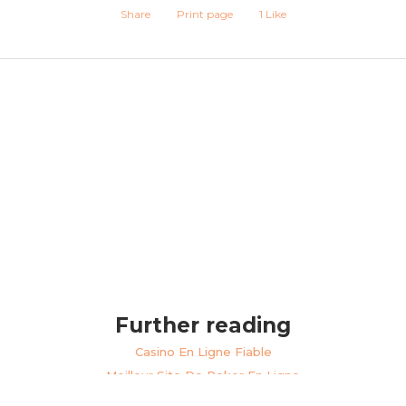
Share
Print page
1
Like
Further reading
Casino En Ligne Fiable
Meilleur Site De Poker En Ligne
Casino En Ligne Cashlib