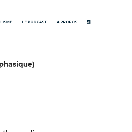
ALISME
LE PODCAST
A PROPOS
yphasique)