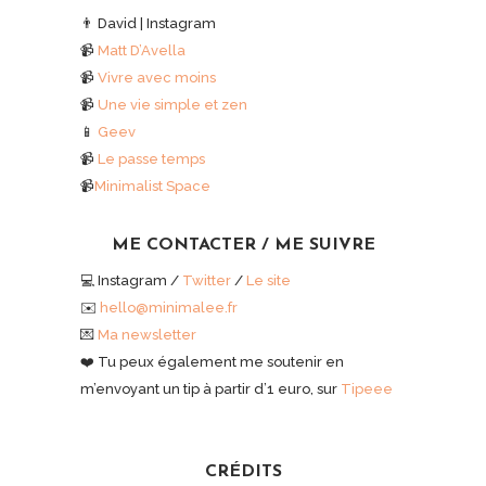
👨 David | Instagram
📹
Matt D’Avella
📹
Vivre avec moins
📹
Une vie simple et zen
📱
Geev
📹
Le passe temps
📹
Minimalist Space
ME CONTACTER / ME SUIVRE
💻 Instagram /
Twitter
/
Le site
✉️
hello@minimalee.fr
💌
Ma newsletter
❤️ Tu peux également me soutenir en
m’envoyant un tip à partir d’1 euro, sur
Tipeee
CRÉDITS