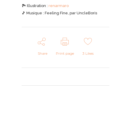
🏞 Illustration :
renarmaro
🎵 Musique : Feeling Fine, par UncleBoris
Share
Print page
3
Likes